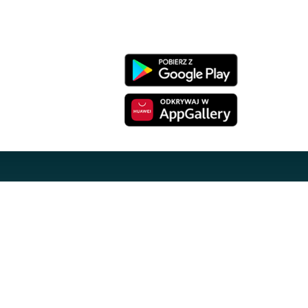
net
Pobierz aplikację
em