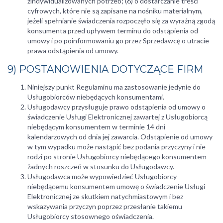
zindywidualizowanych potrzeb; (6) o dostarczanie treści
cyfrowych, które nie są zapisane na nośniku materialnym,
jeżeli spełnianie świadczenia rozpoczęło się za wyraźną zgodą
konsumenta przed upływem terminu do odstąpienia od
umowy i po poinformowaniu go przez Sprzedawcę o utracie
prawa odstąpienia od umowy.
9) POSTANOWIENIA DOTYCZĄCE FIRM
Niniejszy punkt Regulaminu ma zastosowanie jedynie do
Usługobiorców niebędących konsumentami.
Usługodawcy przysługuje prawo odstąpienia od umowy o
świadczenie Usługi Elektronicznej zawartej z Usługobiorcą
niebędącym konsumentem w terminie 14 dni
kalendarzowych od dnia jej zawarcia. Odstąpienie od umowy
w tym wypadku może nastąpić bez podania przyczyny i nie
rodzi po stronie Usługobiorcy niebędącego konsumentem
żadnych roszczeń w stosunku do Usługodawcy.
Usługodawca może wypowiedzieć Usługobiorcy
niebędącemu konsumentem umowę o świadczenie Usługi
Elektronicznej ze skutkiem natychmiastowym i bez
wskazywania przyczyn poprzez przesłanie takiemu
Usługobiorcy stosownego oświadczenia.