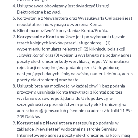
Usługodawca obowiązany jest świadczyć Usługi
Elektroniczne bez wad.
Korzystanie z Newslettera oraz Wyszukiwarki Ogłoszeń jest
nieodpłatne i nie wymaga utworzenia Konta.
Klient ma możliwość korzystaniaz Konta/Profilu.
Korzystanie z Konta
możliwe jest po wykonaniu łącznie
trzech kolejnych kroków przez Usługobiorcę – (1)
wypełnieniu formularza rejestracji, (2) kliknięciu pola akcji
„
Utwórz Konto”
oraz (3) wpisaniu wysłanego na podany adres
poczty elektronicznej kody weryfikacyjnego . W formularzu
rejestracji niezbędne jest podanie przez Usługobiorcę
następujących danych: imię, nazwisko, numer telefonu, adres
poczty elektronicznej oraz hasło.
Usługobiorca ma możliwość, w każdej chwili i bez podania
przyczyny, usunięcia Konta (rezygnacji z Konta) poprzez
wysłanie stosownego żądania do Usługodawcy, w
szczególności za pośrednictwem poczty elektronicznej na
adres: biuro@zjemy.co lub pisemnie na adres: Złotniki 11 99-
205 Dalików.
Korzystanie z Newslettera
następuje po podaniu w
zakładce „Newsletter” widocznej na stronie Serwisu
Internetowego adresu poczty elektronicznej, na który mają