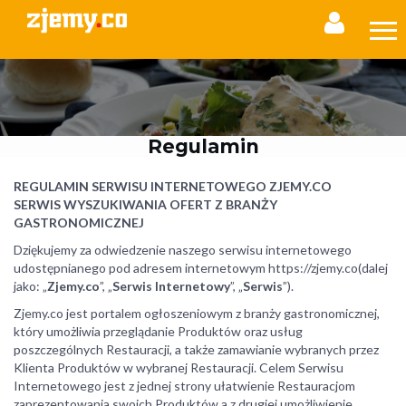
Regulamin
REGULAMIN SERWISU INTERNETOWEGO
ZJEMY.CO
SERWIS WYSZUKIWANIA OFERT Z BRANŻY
GASTRONOMICZNEJ
Dziękujemy za odwiedzenie naszego serwisu internetowego
udostępnianego pod adresem internetowym https://zjemy.co(dalej
jako: „
Zjemy.co
”, „
Serwis Internetowy
”, „
Serwis
”).
Zjemy.co jest portalem ogłoszeniowym z branży gastronomicznej,
który umożliwia przeglądanie Produktów oraz usług
poszczególnych Restauracji, a także zamawianie wybranych przez
Klienta Produktów w wybranej Restauracji. Celem Serwisu
Internetowego jest z jednej strony ułatwienie Restauracjom
zaprezentowania swoich Produktów a z drugiej umożliwienie