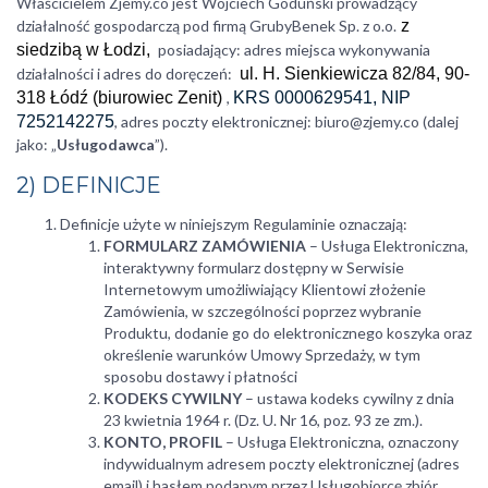
Właścicielem Zjemy.co jest Wojciech Goduński prowadzący
działalność gospodarczą pod firmą GrubyBenek Sp. z o.o.
z
siedzibą w Łodzi,
posiadający: adres miejsca wykonywania
działalności i adres do doręczeń:
ul. H. Sienkiewicza 82/84, 90-
318 Łódź (biurowiec Zenit)
,
KRS 0000629541, NIP
7252142275
, adres poczty elektronicznej: biuro@zjemy.co (dalej
jako: „
Usługodawca
”).
2) DEFINICJE
Definicje użyte w niniejszym Regulaminie oznaczają:
FORMULARZ ZAMÓWIENIA
– Usługa Elektroniczna,
interaktywny formularz dostępny w Serwisie
Internetowym umożliwiający Klientowi złożenie
Zamówienia, w szczególności poprzez wybranie
Produktu, dodanie go do elektronicznego koszyka oraz
określenie warunków Umowy Sprzedaży, w tym
sposobu dostawy i płatności
KODEKS CYWILNY
– ustawa kodeks cywilny z dnia
23 kwietnia 1964 r. (Dz. U. Nr 16, poz. 93 ze zm.).
KONTO, PROFIL
– Usługa Elektroniczna, oznaczony
indywidualnym adresem poczty elektronicznej (adres
email) i hasłem podanym przez Usługobiorcę zbiór