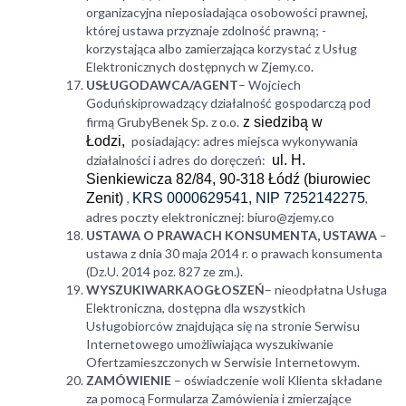
organizacyjna nieposiadająca osobowości prawnej,
której ustawa przyznaje zdolność prawną; -
korzystająca albo zamierzająca korzystać z Usług
Elektronicznych dostępnych w Zjemy.co.
USŁUGODAWCA/AGENT
– Wojciech
Goduńskiprowadzący działalność gospodarczą pod
firmą GrubyBenek Sp. z o.o.
z siedzibą w
Łodzi,
posiadający: adres miejsca wykonywania
działalności i adres do doręczeń:
ul. H.
Sienkiewicza 82/84, 90-318 Łódź (biurowiec
Zenit)
,
KRS 0000629541, NIP 7252142275
,
adres poczty elektronicznej: biuro@zjemy.co
USTAWA O PRAWACH KONSUMENTA, USTAWA
–
ustawa z dnia 30 maja 2014 r. o prawach konsumenta
(Dz.U. 2014 poz. 827 ze zm.).
WYSZUKIWARKAOGŁOSZEŃ
– nieodpłatna Usługa
Elektroniczna, dostępna dla wszystkich
Usługobiorców znajdująca się na stronie Serwisu
Internetowego umożliwiająca wyszukiwanie
Ofertzamieszczonych w Serwisie Internetowym.
ZAMÓWIENIE
– oświadczenie woli Klienta składane
za pomocą Formularza Zamówienia i zmierzające