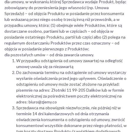
dla umowy, w wykonaniu której Sprzedawca wydaje Produkt, będąc
zobowiązany do przeniesienia jego własności (np. Umowa
Sprzedaży) – od objęcia Produktu w posiadanie przez konsumenta
lub wskazaną przez niego osobę trzecią inną niż przewoźnik, a w
przypadku umowy, która: (1) obejmuje wiele Produktów, które są
dostarczane osobno, partiami lub w częściach – od objęcia w
posiadanie ostatniego Produktu, partii lub części albo (2) polega na
regularnym dostarczaniu Produktów przez czas oznaczony – od
objęcia w posiadanie pierwszego z Produktów;
dla pozostałych umów – od dnia zawarcia umowy.
W przypadku odstąpienia od umowy zawartej na odległość
umowę uważa się za niezawartą
Do zachowania terminu na odstąpienie od umowy wystarczy
wysłanie oświadczenia przed jego upływem. Oświadczenie o
odstąpieniu od umowy może zostać złożone na przykład:
pisemnie na adres: Złotniki 11 99-205 Dalików lub w formie
elektronicznej za pośrednictwem poczty elektronicznej na
adres: biuro@zjemy.co
Sprzedawca ma obowiązek niezwłocznie, nie później niż w
terminie 14 dni kalendarzowych od dnia otrzymania
oświadczenia konsumenta o odstąpieniu od umowy, zwrócić
konsumentowi wszystkie dokonane przez niego płatności, w
tym koszty dostawy Produktu (z wyjątkiem dodatkowych