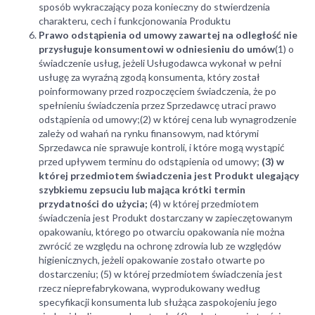
sposób wykraczający poza konieczny do stwierdzenia
charakteru, cech i funkcjonowania Produktu
Prawo odstąpienia od umowy zawartej na odległość nie
przysługuje konsumentowi w odniesieniu do umów
(1) o
świadczenie usług, jeżeli Usługodawca wykonał w pełni
usługę za wyraźną zgodą konsumenta, który został
poinformowany przed rozpoczęciem świadczenia, że po
spełnieniu świadczenia przez Sprzedawcę utraci prawo
odstąpienia od umowy;(2) w której cena lub wynagrodzenie
zależy od wahań na rynku finansowym, nad którymi
Sprzedawca nie sprawuje kontroli, i które mogą wystąpić
przed upływem terminu do odstąpienia od umowy;
(3) w
której przedmiotem świadczenia jest Produkt ulegający
szybkiemu zepsuciu lub mająca krótki termin
przydatności do użycia;
(4) w której przedmiotem
świadczenia jest Produkt dostarczany w zapieczętowanym
opakowaniu, którego po otwarciu opakowania nie można
zwrócić ze względu na ochronę zdrowia lub ze względów
higienicznych, jeżeli opakowanie zostało otwarte po
dostarczeniu; (5) w której przedmiotem świadczenia jest
rzecz nieprefabrykowana, wyprodukowany według
specyfikacji konsumenta lub służąca zaspokojeniu jego