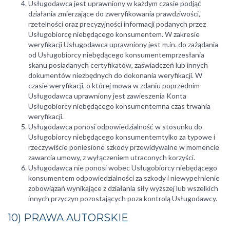
Usługodawca jest uprawniony w każdym czasie podjąć
działania zmierzające do zweryfikowania prawdziwości,
rzetelności oraz precyzyjności informacji podanych przez
Usługobiorcę niebędącego konsumentem. W zakresie
weryfikacji Usługodawca uprawniony jest m.in. do zażądania
od Usługobiorcy niebędącego konsumentemprzesłania
skanu posiadanych certyfikatów, zaświadczeń lub innych
dokumentów niezbędnych do dokonania weryfikacji. W
czasie weryfikacji, o której mowa w zdaniu poprzednim
Usługodawca uprawniony jest zawieszenia Konta
Usługobiorcy niebędącego konsumentemna czas trwania
weryfikacji.
Usługodawca ponosi odpowiedzialność w stosunku do
Usługobiorcy niebędącego konsumentemtylko za typowe i
rzeczywiście poniesione szkody przewidywalne w momencie
zawarcia umowy, z wyłączeniem utraconych korzyści.
Usługodawca nie ponosi wobec Usługobiorcy niebędącego
konsumentem odpowiedzialności za szkody i niewypełnienie
zobowiązań wynikające z działania siły wyższej lub wszelkich
innych przyczyn pozostających poza kontrolą Usługodawcy.
10) PRAWA AUTORSKIE