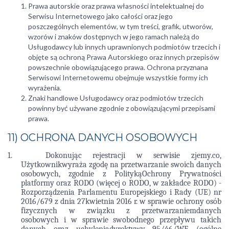
Prawa autorskie oraz prawa własności intelektualnej do
Serwisu Internetowego jako całości oraz jego
poszczególnych elementów, w tym treści, grafik, utworów,
wzorów i znaków dostępnych w jego ramach należą do
Usługodawcy lub innych uprawnionych podmiotów trzecich i
objęte są ochroną Prawa Autorskiego oraz innych przepisów
powszechnie obowiązującego prawa. Ochrona przyznana
Serwisowi Internetowemu obejmuje wszystkie formy ich
wyrażenia.
Znaki handlowe Usługodawcy oraz podmiotów trzecich
powinny być używane zgodnie z obowiązującymi przepisami
prawa.
11) OCHRONA DANYCH OSOBOWYCH
1. Dokonując rejestracji w serwisie zjemy.co,
Użytkownikwyraża zgodę na przetwarzanie swoich danych
osobowych, zgodnie z PolitykąOchrony Prywatności
platformy oraz RODO (więcej o RODO, w zakładce RODO) -
Rozporządzenia Parlamentu Europejskiego i Rady (UE) nr
2016/679 z dnia 27kwietnia 2016 r. w sprawie ochrony osób
fizycznych w związku z przetwarzaniemdanych
osobowych i w sprawie swobodnego przepływu takich
danych oraz uchyleniadyrektywy 95/46/WE (ogólne