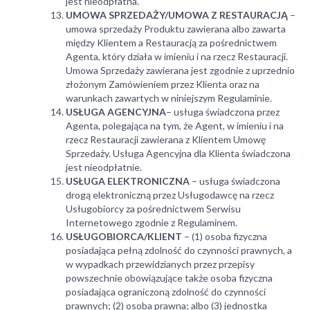
jest nieodpłatna.
UMOWA SPRZEDAŻY/UMOWA Z RESTAURACJĄ
–
umowa sprzedaży Produktu zawierana albo zawarta
między Klientem a Restauracją za pośrednictwem
Agenta, który działa w imieniu i na rzecz Restauracji.
Umowa Sprzedaży zawierana jest zgodnie z uprzednio
złożonym Zamówieniem przez Klienta oraz na
warunkach zawartych w niniejszym Regulaminie.
USŁUGA AGENCYJNA
– usługa świadczona przez
Agenta, polegająca na tym, że Agent, w imieniu i na
rzecz Restauracji zawierana z Klientem Umowę
Sprzedaży. Usługa Agencyjna dla Klienta świadczona
jest nieodpłatnie.
USŁUGA ELEKTRONICZNA
– usługa świadczona
drogą elektroniczną przez Usługodawcę na rzecz
Usługobiorcy za pośrednictwem Serwisu
Internetowego zgodnie z Regulaminem.
USŁUGOBIORCA/KLIENT
– (1) osoba fizyczna
posiadająca pełną zdolność do czynności prawnych, a
w wypadkach przewidzianych przez przepisy
powszechnie obowiązujące także osoba fizyczna
posiadająca ograniczoną zdolność do czynności
prawnych; (2) osoba prawna; albo (3) jednostka