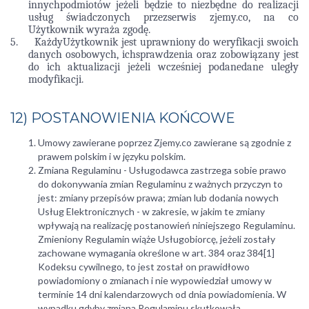
innychpodmiotów jeżeli będzie to niezbędne do realizacji
usług świadczonych przezserwis zjemy.co, na co
Użytkownik wyraża zgodę.
5.
KażdyUżytkownik jest uprawniony do weryfikacji swoich
danych osobowych, ichsprawdzenia oraz zobowiązany jest
do ich aktualizacji jeżeli wcześniej podanedane uległy
modyfikacji.
12) POSTANOWIENIA KOŃCOWE
Umowy zawierane poprzez Zjemy.co zawierane są zgodnie z
prawem polskim i w języku polskim.
Zmiana Regulaminu - Usługodawca zastrzega sobie prawo
do dokonywania zmian Regulaminu z ważnych przyczyn to
jest: zmiany przepisów prawa; zmian lub dodania nowych
Usług Elektronicznych - w zakresie, w jakim te zmiany
wpływają na realizację postanowień niniejszego Regulaminu.
Zmieniony Regulamin wiąże Usługobiorcę, jeżeli zostały
zachowane wymagania określone w art. 384 oraz 384[1]
Kodeksu cywilnego, to jest został on prawidłowo
powiadomiony o zmianach i nie wypowiedział umowy w
terminie 14 dni kalendarzowych od dnia powiadomienia. W
wypadku gdyby zmiana Regulaminu skutkowała