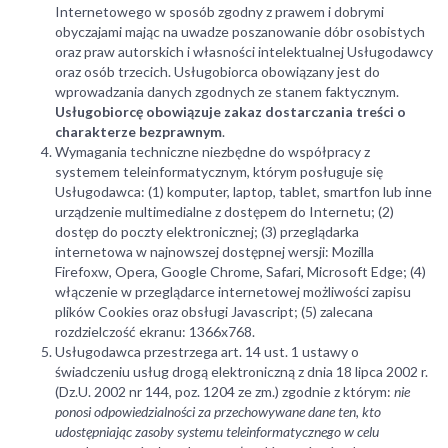
Internetowego w sposób zgodny z prawem i dobrymi
obyczajami mając na uwadze poszanowanie dóbr osobistych
oraz praw autorskich i własności intelektualnej Usługodawcy
oraz osób trzecich. Usługobiorca obowiązany jest do
wprowadzania danych zgodnych ze stanem faktycznym.
Usługobiorcę obowiązuje zakaz dostarczania treści o
charakterze bezprawnym
.
Wymagania techniczne niezbędne do współpracy z
systemem teleinformatycznym, którym posługuje się
Usługodawca: (1) komputer, laptop, tablet, smartfon lub inne
urządzenie multimedialne z dostępem do Internetu; (2)
dostęp do poczty elektronicznej; (3) przeglądarka
internetowa w najnowszej dostępnej wersji: Mozilla
Firefoxw, Opera, Google Chrome, Safari, Microsoft Edge; (4)
włączenie w przeglądarce internetowej możliwości zapisu
plików Cookies oraz obsługi Javascript; (5) zalecana
rozdzielczość ekranu: 1366x768.
Usługodawca przestrzega art. 14 ust. 1 ustawy o
świadczeniu usług drogą elektroniczną z dnia 18 lipca 2002 r.
(Dz.U. 2002 nr 144, poz. 1204 ze zm.) zgodnie z którym:
nie
ponosi odpowiedzialności za przechowywane dane ten, kto
udostępniając zasoby systemu teleinformatycznego w celu