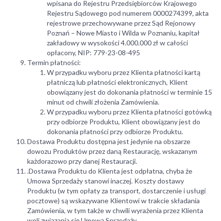
wpisana do Rejestru Przedsiębiorców Krajowego
Rejestru Sądowego pod numerem 0000274399, akta
rejestrowe przechowywane przez Sąd Rejonowy
Poznań – Nowe Miasto i Wilda w Poznaniu, kapitał
zakładowy w wysokości 4.000.000 zł w całości
opłacony, NIP: 779-23-08-495
Termin płatności:
W przypadku wyboru przez Klienta płatności kartą
płatniczą lub płatności elektronicznych, Klient
obowiązany jest do dokonania płatności w terminie 15
minut od chwili złożenia Zamówienia.
W przypadku wyboru przez Klienta płatności gotówką
przy odbiorze Produktu, Klient obowiązany jest do
dokonania płatności przy odbiorze Produktu.
Dostawa Produktu dostępna jest jedynie na obszarze
dowozu Produktów przez daną Restaurację, wskazanym
każdorazowo przy danej Restauracji.
.Dostawa Produktu do Klienta jest odpłatna, chyba że
Umowa Sprzedaży stanowi inaczej. Koszty dostawy
Produktu (w tym opłaty za transport, dostarczenie i usługi
pocztowe) są wskazywane Klientowi w trakcie składania
Zamówienia, w tym także w chwili wyrażenia przez Klienta
woli związania się Umową Sprzedaży.