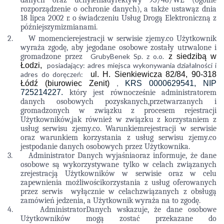
rozporządzenie o ochronie danych), a także ustawąz dnia
18 lipca 2002 r. o świadczeniu Usług Drogą Elektroniczną z
późniejszymizmianami.
2.
W momencierejestracji w serwisie zjemy.co Użytkownik
wyraża zgodę, aby jegodane osobowe zostały utrwalone i
gromadzone przez
GrubyBenek Sp. z o.o.
z siedzibą w
Łodzi,
posiadający: adres miejsca wykonywania działalności i
adres do doręczeń:
ul. H. Sienkiewicza 82/84, 90-318
Łódź (biurowiec Zenit)
,
KRS 0000629541, NIP
725214227.
który jest równocześnie administratorem
danych osobowych pozyskanych,przetwarzanych i
gromadzonych w związku z procesem rejestracji
Użytkowników,jak również w związku z korzystaniem z
usług serwisu zjemy.co. Warunkiemrejestracji w serwisie
oraz warunkiem korzystania z usług serwisu zjemy.co
jestpodanie danych osobowych przez Użytkownika.
3.
Administrator Danych
wyjaśniaoraz informuje, że dane
osobowe są wykorzystywane tylko w celach związanych
zrejestracją Użytkowników w serwisie oraz w celu
zapewnienia możliwościkorzystania z usług oferowanych
przez serwis wyłącznie w celachzwiązanych z obsługą
zamówień jedzenia, a Użytkownik wyraża na to zgodę.
4.
AdministratorDanych wskazuje, że dane osobowe
Użytkowników mogą zostać przekazane do