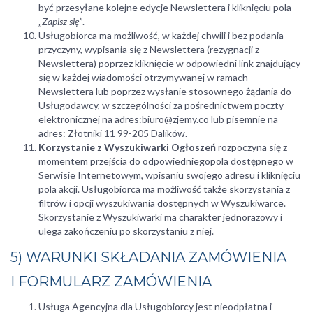
być przesyłane kolejne edycje Newslettera i kliknięciu pola
„
Zapisz się”
.
Usługobiorca ma możliwość, w każdej chwili i bez podania
przyczyny, wypisania się z Newslettera (rezygnacji z
Newslettera) poprzez kliknięcie w odpowiedni link znajdujący
się w każdej wiadomości otrzymywanej w ramach
Newslettera lub poprzez wysłanie stosownego żądania do
Usługodawcy, w szczególności za pośrednictwem poczty
elektronicznej na adres:biuro@zjemy.co lub pisemnie na
adres: Złotniki 11 99-205 Dalików.
Korzystanie z Wyszukiwarki Ogłoszeń
rozpoczyna się z
momentem przejścia do odpowiedniegopola dostępnego w
Serwisie Internetowym, wpisaniu swojego adresu i kliknięciu
pola akcji. Usługobiorca ma możliwość także skorzystania z
filtrów i opcji wyszukiwania dostępnych w Wyszukiwarce.
Skorzystanie z Wyszukiwarki ma charakter jednorazowy i
ulega zakończeniu po skorzystaniu z niej.
5) WARUNKI SKŁADANIA ZAMÓWIENIA
I FORMULARZ ZAMÓWIENIA
Usługa Agencyjna dla Usługobiorcy jest nieodpłatna i