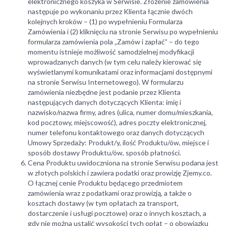
elektronicznego koszyka w Serwisie. Złożenie zamówienia
następuje po wykonaniu przez Klienta łącznie dwóch
kolejnych kroków – (1) po wypełnieniu Formularza
Zamówienia i (2) kliknięciu na stronie Serwisu po wypełnieniu
formularza zamówienia pola „Zamów i zapłać” – do tego
momentu istnieje możliwość samodzielnej modyfikacji
wprowadzanych danych (w tym celu należy kierować się
wyświetlanymi komunikatami oraz informacjami dostępnymi
na stronie Serwisu Internetowego). W formularzu
zamówienia niezbędne jest podanie przez Klienta
następujących danych dotyczących Klienta: imię i
nazwisko/nazwa firmy, adres (ulica, numer domu/mieszkania,
kod pocztowy, miejscowość), adres poczty elektronicznej,
numer telefonu kontaktowego oraz danych dotyczących
Umowy Sprzedaży: Produkt/y, ilość Produktu/ów, miejsce i
sposób dostawy Produktu/ów, sposób płatności.
Cena Produktu uwidoczniona na stronie Serwisu podana jest
w złotych polskich i zawiera podatki oraz prowizję Zjemy.co.
O łącznej cenie Produktu będącego przedmiotem
zamówienia wraz z podatkami oraz prowizją, a także o
kosztach dostawy (w tym opłatach za transport,
dostarczenie i usługi pocztowe) oraz o innych kosztach, a
gdy nie można ustalić wysokości tych opłat – o obowiązku