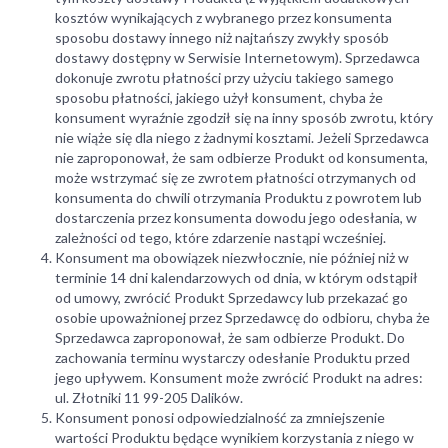
kosztów wynikających z wybranego przez konsumenta
sposobu dostawy innego niż najtańszy zwykły sposób
dostawy dostępny w Serwisie Internetowym). Sprzedawca
dokonuje zwrotu płatności przy użyciu takiego samego
sposobu płatności, jakiego użył konsument, chyba że
konsument wyraźnie zgodził się na inny sposób zwrotu, który
nie wiąże się dla niego z żadnymi kosztami. Jeżeli Sprzedawca
nie zaproponował, że sam odbierze Produkt od konsumenta,
może wstrzymać się ze zwrotem płatności otrzymanych od
konsumenta do chwili otrzymania Produktu z powrotem lub
dostarczenia przez konsumenta dowodu jego odesłania, w
zależności od tego, które zdarzenie nastąpi wcześniej.
Konsument ma obowiązek niezwłocznie, nie później niż w
terminie 14 dni kalendarzowych od dnia, w którym odstąpił
od umowy, zwrócić Produkt Sprzedawcy lub przekazać go
osobie upoważnionej przez Sprzedawcę do odbioru, chyba że
Sprzedawca zaproponował, że sam odbierze Produkt. Do
zachowania terminu wystarczy odesłanie Produktu przed
jego upływem. Konsument może zwrócić Produkt na adres:
ul. Złotniki 11 99-205 Dalików.
Konsument ponosi odpowiedzialność za zmniejszenie
wartości Produktu będące wynikiem korzystania z niego w