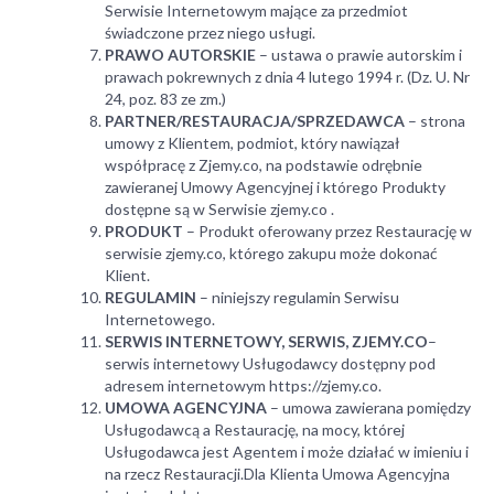
Serwisie Internetowym mające za przedmiot
świadczone przez niego usługi.
PRAWO AUTORSKIE
– ustawa o prawie autorskim i
prawach pokrewnych z dnia 4 lutego 1994 r. (Dz. U. Nr
24, poz. 83 ze zm.)
PARTNER/RESTAURACJA/SPRZEDAWCA
– strona
umowy z Klientem, podmiot, który nawiązał
współpracę z Zjemy.co, na podstawie odrębnie
zawieranej Umowy Agencyjnej i którego Produkty
dostępne są w Serwisie zjemy.co .
PRODUKT
– Produkt oferowany przez Restaurację w
serwisie zjemy.co, którego zakupu może dokonać
Klient.
REGULAMIN
– niniejszy regulamin Serwisu
Internetowego.
SERWIS INTERNETOWY, SERWIS, ZJEMY.CO
–
serwis internetowy Usługodawcy dostępny pod
adresem internetowym https://zjemy.co.
UMOWA AGENCYJNA
– umowa zawierana pomiędzy
Usługodawcą a Restaurację, na mocy, której
Usługodawca jest Agentem i może działać w imieniu i
na rzecz Restauracji.Dla Klienta Umowa Agencyjna