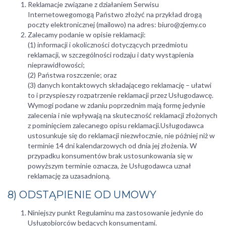
Reklamacje związane z działaniem Serwisu
Internetowegomogą Państwo złożyć na przykład drogą
poczty elektronicznej (mailowo) na adres: biuro@zjemy.co
Zalecamy podanie w opisie reklamacji:
(1) informacji i okoliczności dotyczących przedmiotu
reklamacji, w szczególności rodzaju i daty wystąpienia
nieprawidłowości;
(2) Państwa roszczenie; oraz
(3) danych kontaktowych składającego reklamację – ułatwi
to i przyspieszy rozpatrzenie reklamacji przez Usługodawcę.
Wymogi podane w zdaniu poprzednim mają formę jedynie
zalecenia i nie wpływają na skuteczność reklamacji złożonych
z pominięciem zalecanego opisu reklamacji.Usługodawca
ustosunkuje się do reklamacji niezwłocznie, nie później niż w
terminie 14 dni kalendarzowych od dnia jej złożenia. W
przypadku konsumentów brak ustosunkowania się w
powyższym terminie oznacza, że Usługodawca uznał
reklamację za uzasadnioną.
8) ODSTĄPIENIE OD UMOWY
Niniejszy punkt Regulaminu ma zastosowanie jedynie do
Usługobiorców będących konsumentami.