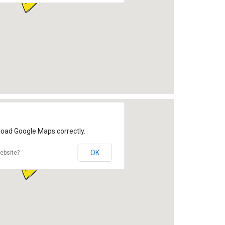
load Google Maps correctly.
OK
ebsite?