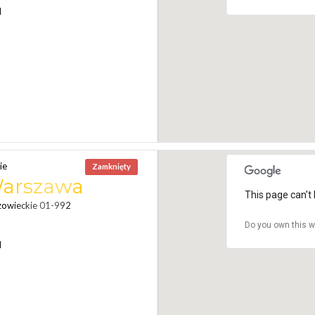
N
ie
Zamknięty
Warszawa
This page can't 
zowieckie 01-992
Do you own this w
N