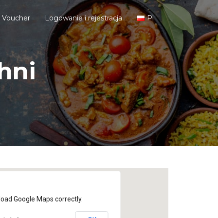
j Voucher
Logowanie i rejestracja
Pl
hni
load Google Maps correctly.