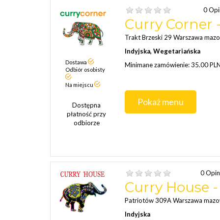
0 Opi
Curry Corner
Trakt Brzeski 29 Warszawa maz
Indyjska, Wegetariańska
Dostawa
Minimane zamówienie: 35.00 PL
Odbiór osobisty
Na miejscu
Pokaż menu
Dostępna
płatność przy
odbiorze
0 Opin
Curry House 
Patriotów 309A Warszawa mazo
Indyjska