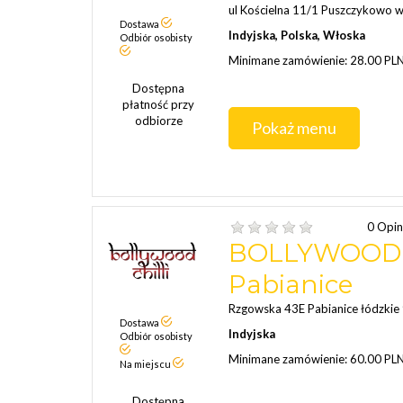
ul Kościelna 11/1 Puszczykowo 
Dostawa
Indyjska, Polska, Włoska
Odbiór osobisty
Minimane zamówienie: 28.00 PL
Dostępna
płatność przy
odbiorze
Pokaż menu
0 Opin
BOLLYWOOD C
Pabianice
Rzgowska 43E Pabianice łódzkie
Dostawa
Indyjska
Odbiór osobisty
Minimane zamówienie: 60.00 PL
Na miejscu
Dostępna