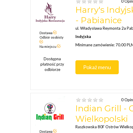
0 Opin
Harry's Indyj
- Pabianice
ul. Władysława Reymonta 2a Pab
Dostawa
Indyjska
Odbiór osobisty
Minimane zamówienie: 70.00 PL
Na miejscu
Dostępna
płatność przy
Pokaż menu
odbiorze
0 Opin
Indian Grill -
Wielkopolski
Raszkowska 80F Ostrów Wielkop
Dostawa