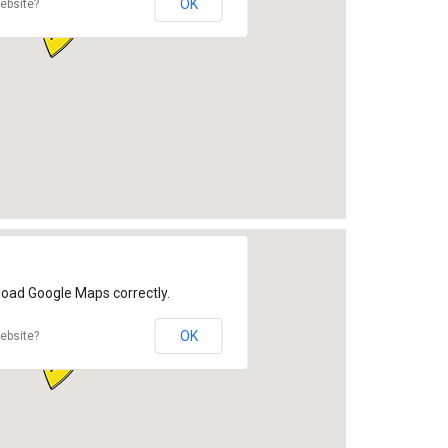
OK
ebsite?
load Google Maps correctly.
OK
ebsite?