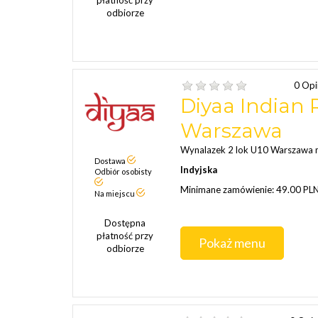
płatność przy
odbiorze
0 Opi
Diyaa Indian 
Warszawa
Wynalazek 2 lok U10 Warszawa 
Dostawa
Indyjska
Odbiór osobisty
Minimane zamówienie: 49.00 PL
Na miejscu
Dostępna
płatność przy
Pokaż menu
odbiorze