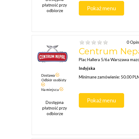
płatność przy
Pokaż menu
odbiorze
0 Opin
Centrum Nepa
Plac Hallera 5/6a Warszawa maz
Indyjska
Dostawa
Minimane zamówienie: 50.00 PL
Odbiór osobisty
Na miejscu
Pokaż menu
Dostępna
płatność przy
odbiorze