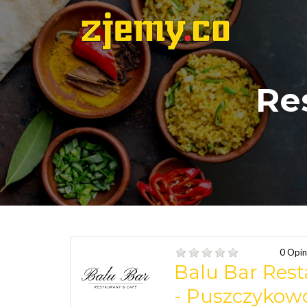
Re
0 Opin
Balu Bar Rest
- Puszczykow