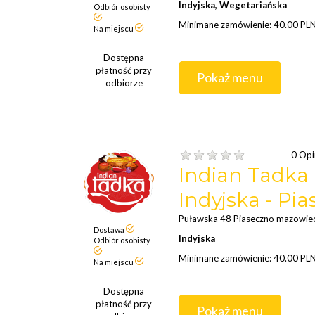
Indyjska, Wegetariańska
Odbiór osobisty
Minimane zamówienie: 40.00 PL
Na miejscu
Dostępna
płatność przy
Pokaż menu
odbiorze
0 Opi
Indian Tadka 
Indyjska - Pi
Puławska 48 Piaseczno mazowie
Dostawa
Indyjska
Odbiór osobisty
Minimane zamówienie: 40.00 PL
Na miejscu
Dostępna
płatność przy
Pokaż menu