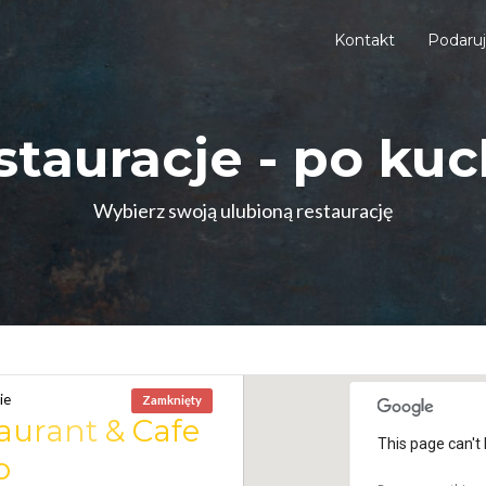
Kontakt
Podaru
stauracje - po kuc
Wybierz swoją ulubioną restaurację
ie
Zamknięty
aurant & Cafe
This page can't 
o