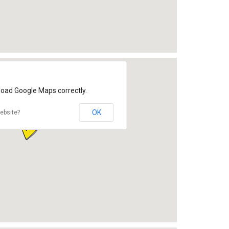
load Google Maps correctly.
OK
ebsite?