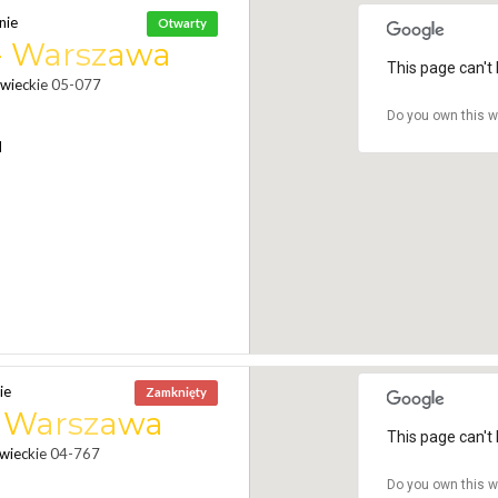
nie
Otwarty
 - Warszawa
This page can't 
owieckie 05-077
Do you own this w
N
ie
Zamknięty
- Warszawa
This page can't 
wieckie 04-767
Do you own this w