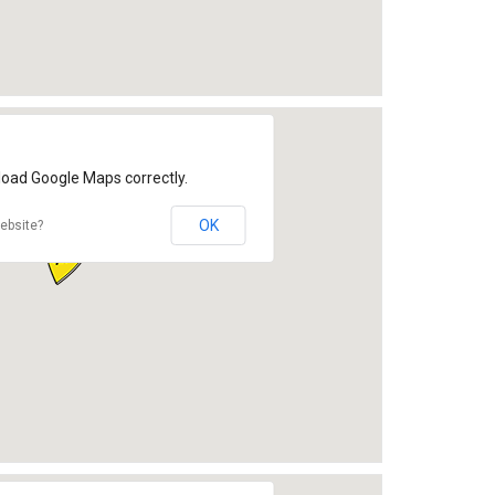
load Google Maps correctly.
OK
ebsite?