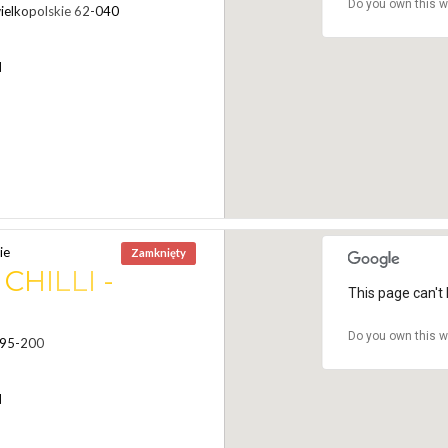
Do you own this w
wielkopolskie 62-040
N
ie
Zamknięty
HILLI -
This page can't 
Do you own this w
 95-200
N