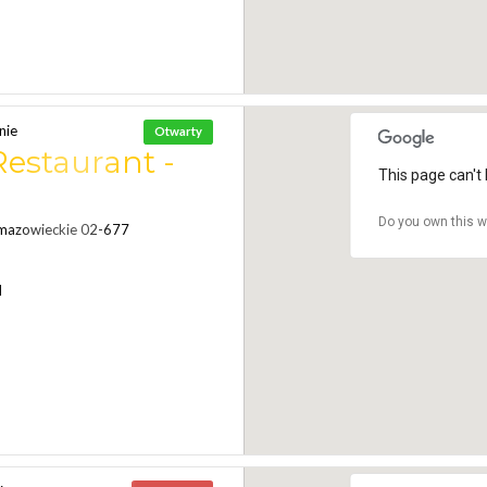
nie
Otwarty
Restaurant -
This page can't 
Do you own this w
mazowieckie 02-677
N