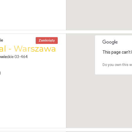
ie
Zamknięty
l - Warszawa
This page can't 
owieckie 03-464
Do you own this w
N