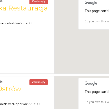
ie
Zamknięty
ska Restauracja
This page can't 
Do you own this w
ianice łódzkie 95-200
N
ie
Zamknięty
 Ostrów
This page can't 
Do you own this w
olski wielkopolskie 63-400