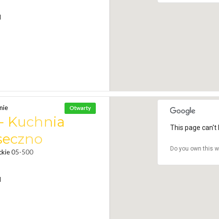
N
nie
Otwarty
- Kuchnia
This page can't 
aseczno
Do you own this w
ckie 05-500
N