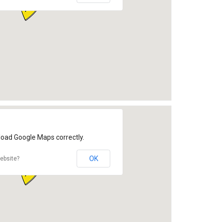
load Google Maps correctly.
OK
ebsite?