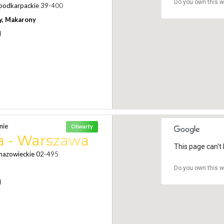
Do you own this w
podkarpackie 39-400
y, Makarony
N
nie
Otwarty
na - Warszawa
This page can't 
mazowieckie 02-495
Do you own this w
N