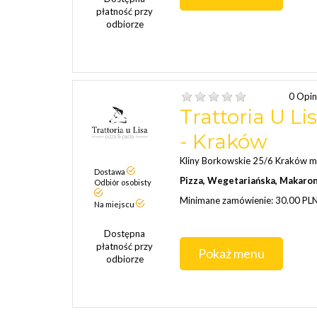
płatność przy
odbiorze
0 Opin
Trattoria U Li
- Kraków
Kliny Borkowskie 25/6 Kraków m
Dostawa
Pizza, Wegetariańska, Makaro
Odbiór osobisty
Minimane zamówienie: 30.00 PL
Na miejscu
Dostępna
płatność przy
Pokaż menu
odbiorze