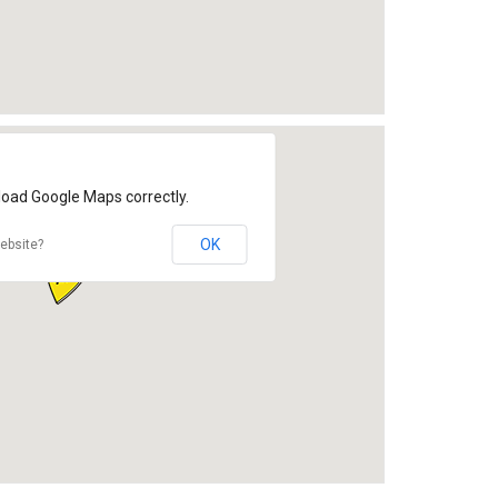
load Google Maps correctly.
OK
ebsite?