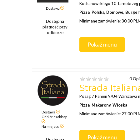
Kochanowskiego 10 Tarnobrzeg 
Dostawa
Pizza, Polska, Domowe, Burger
Minimane zamówienie: 30.00 PL
Dostępna
płatność przy
odbiorze
Pokaż menu
0 Opi
Strada Italia
Posag 7 Panien 9/U4 Warszawa 
Pizza, Makarony, Włoska
Dostawa
Minimane zamówienie: 27.00 PL
Odbiór osobisty
Na miejscu
Pokaż menu
Dostępna