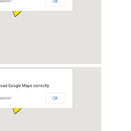
OK
ebsite?
load Google Maps correctly.
OK
ebsite?