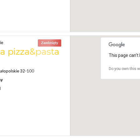
ie
Zamknięty
sa pizza&pasta
This page can't 
Do you own this w
ałopolskie 32-100
ny
N