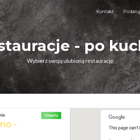
Kontakt
Podaru
stauracje - po kuc
Wybierz swoją ulubioną restaurację
nie
Otwarty
no -
This page can't 