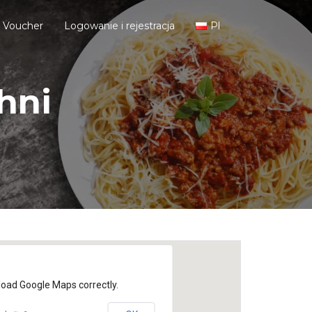
j Voucher
Logowanie i rejestracja
Pl
hni
load Google Maps correctly.