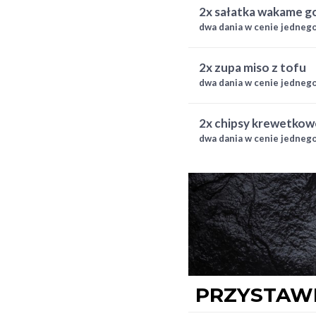
pieczony 4x hosomaki ogó
2x sałatka wakame 
hosomaki maślana 4x hoso
dwa dania w cenie jedneg
awokado 4x hosomaki oshi
gunkan wakame 4x gold cal
gold california ogórek (łos
2x zupa miso z tofu
dwa dania w cenie jedneg
2x chipsy krewetkow
dwa dania w cenie jedneg
PRZYSTAW