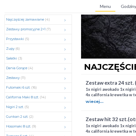
Menu
Godziny
Najczęściej zamawiane
(4)
Zestawy promocyjne 2=1
(7)
Przystawki
(5)
Zupy
(6)
Sałatki
(3)
NAJCZĘŚCI
Dania Gorące
(4)
Zestawy
(11)
zestaw extra 24 szt.
Futomaki 6 szt.
(16)
1x nigiri awokado 1x nigir
4x california krewetka w t
California Maki 8 szt.
(14)
łosoś pieczony 4x hosoma
wiecej...
surimi
Nigiri 2 szt.
(5)
Gunkan 2 szt.
(2)
zestaw hit 32 szt.(o
1x nigiri awokado 1x nigir
Hosomaki 8 szt.
(9)
4x california krewetka w t