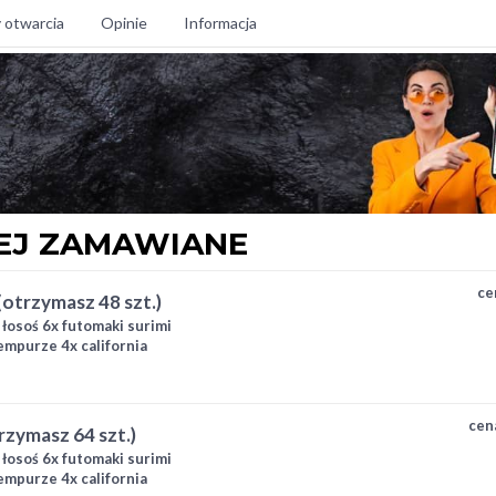
 otwarcia
Opinie
Informacja
EJ ZAMAWIANE
ce
 (otrzymasz 48 szt.)
i łosoś 6x futomaki surimi
empurze 4x california
ki ogórek 4x hosomaki
cen
trzymasz 64 szt.)
i łosoś 6x futomaki surimi
empurze 4x california