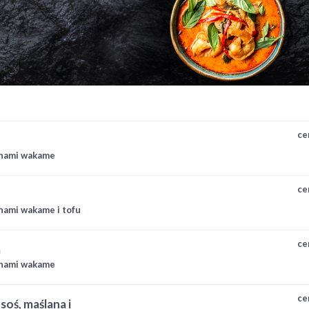
ce
lonami wakame
ce
onami wakame i tofu
ce
m
lonami wakame
ce