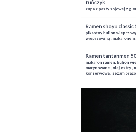
tuńczyk
zupa z pasty sojowej z g
ramen shoyu classic
pikantny bulion wieprzowy 
wieprzowiną , makaronem, j
ramen tantanmen 50
makaron ramen, bulion wie
marynowane , olej ostry ,
konserwowa , sezam praż