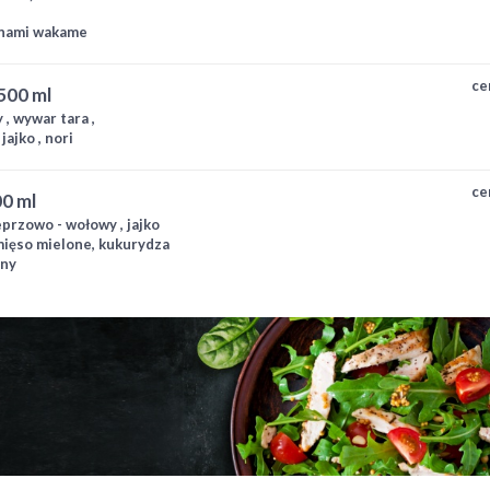
lonami wakame
ce
 500 ml
, wywar tara ,
ajko , nori
ce
0 ml
przowo - wołowy , jajko
 mięso mielone, kukurydza
ony