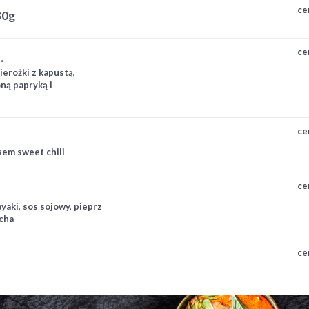
ce
30g
ce
.
erożki z kapustą,
ną papryką i
ce
sem sweet chili
ce
ayaki, sos sojowy, pieprz
acha
ce