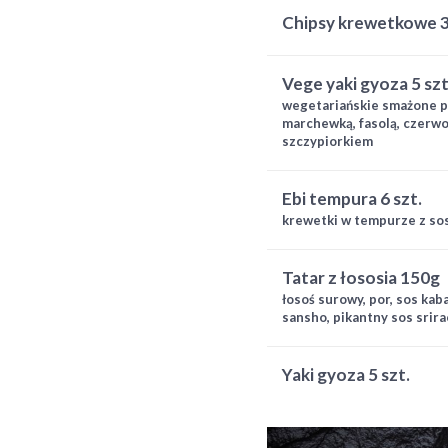
chipsy krewetkowe 
vege yaki gyoza 5 szt
wegetariańskie smażone pi
marchewką, fasolą, czerwo
szczypiorkiem
ebi tempura 6 szt.
krewetki w tempurze z so
tatar z łososia 150g
łosoś surowy, por, sos kab
sansho, pikantny sos srir
yaki gyoza 5 szt.