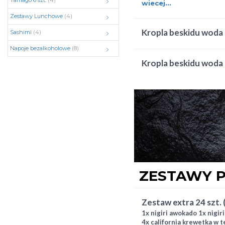
Tamago 6 szt.
(4)
łosoś pieczony 4x hosoma
wiecej...
surimi 4x hosomaki awoka
Zestawy Lunchowe
(4)
kropla beskidu woda
Sashimi
(4)
Napoje bezalkoholowe
(8)
kropla beskidu woda
ZESTAWY P
zestaw extra 24 szt.
1x nigiri awokado 1x nigir
4x california krewetka w t