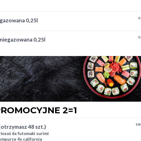
ki ogórek 4x hosomaki
d 4x hosomaki oshinko
c
 gazowana 0,25l
c
 niegazowana 0,25l
ROMOCYJNE 2=1
ce
 (otrzymasz 48 szt.)
i łosoś 6x futomaki surimi
empurze 4x california