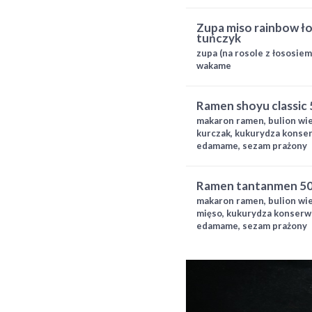
zupa miso rainbow łosoś, maślana i
tuńczyk
zupa (na rosole z łososiem
wakame
ramen shoyu classic
makaron ramen, bulion wie
kurczak, kukurydza konserw
edamame, sezam prażony
ramen tantanmen 50
makaron ramen, bulion wie
mięso, kukurydza konserwow
edamame, sezam prażony