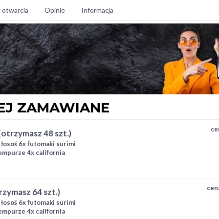
 otwarcia
Opinie
Informacja
EJ ZAMAWIANE
ce
 (otrzymasz 48 szt.)
i łosoś 6x futomaki surimi
empurze 4x california
ki ogórek 4x hosomaki
cen
trzymasz 64 szt.)
i łosoś 6x futomaki surimi
empurze 4x california