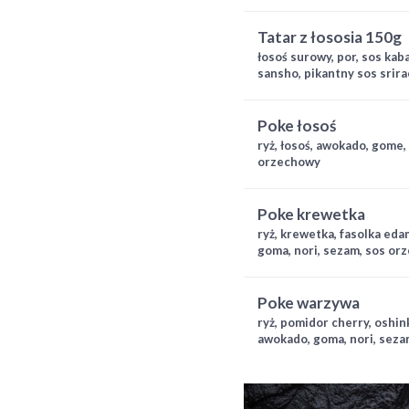
tatar z łososia 150g
łosoś surowy, por, sos kab
sansho, pikantny sos srir
poke łosoś
ryż, łosoś, awokado, gome,
orzechowy
poke krewetka
ryż, krewetka, fasolka ed
goma, nori, sezam, sos or
poke warzywa
ryż, pomidor cherry, oshin
awokado, goma, nori, sez