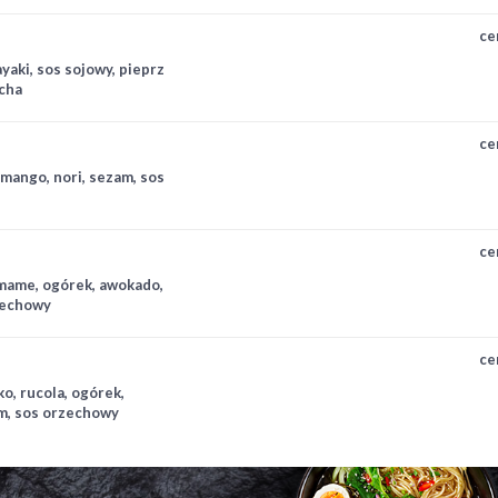
ce
ayaki, sos sojowy, pieprz
acha
ce
 mango, nori, sezam, sos
ce
amame, ogórek, awokado,
zechowy
ce
ko, rucola, ogórek,
am, sos orzechowy