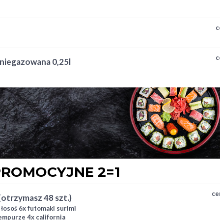
ki ogórek 4x hosomaki
d 4x hosomaki oshinko
c
c
 niegazowana 0,25l
ROMOCYJNE 2=1
ce
 (otrzymasz 48 szt.)
i łosoś 6x futomaki surimi
empurze 4x california