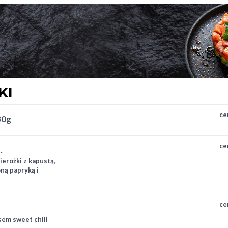
rek 4x hosomaki surimi 4x
maki łosoś 4x hosomaki
nko 1x gunkan łosoś 1x
ifornia łosoś (awocado) 4x
oś)
KI
ce
30g
ce
.
erożki z kapustą,
ną papryką i
ce
sem sweet chili