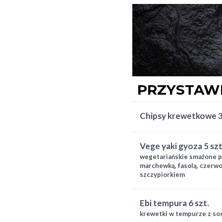
pieczony 4x hosomaki ogó
hosomaki maślana 4x hoso
awokado 4x hosomaki oshi
gunkan wakame 4x gold cal
gold california ogórek (łos
PRZYSTAW
chipsy krewetkowe 
vege yaki gyoza 5 szt
wegetariańskie smażone pi
marchewką, fasolą, czerwo
szczypiorkiem
ebi tempura 6 szt.
krewetki w tempurze z so