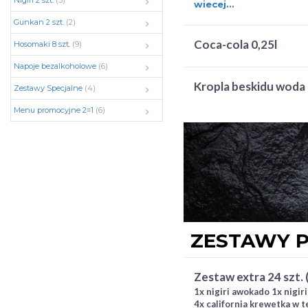
Nigiri 2 szt.
(5)
łosoś pieczony 4x hosoma
wiecej...
surimi 4x hosomaki awoka
Gunkan 2 szt.
(2)
coca-cola 0,25l
Hosomaki 8 szt.
(9)
Napoje bezalkoholowe
(6)
kropla beskidu woda
Zestawy Specjalne
(4)
Menu promocyjne 2=1
(6)
ZESTAWY P
zestaw extra 24 szt.
1x nigiri awokado 1x nigir
4x california krewetka w t