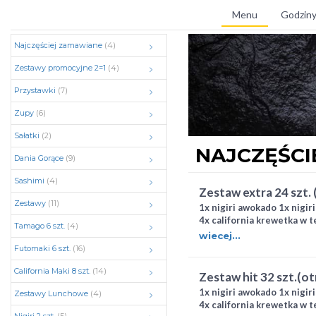
Menu
Godziny
Najczęściej zamawiane
(4)
Zestawy promocyjne 2=1
(4)
Przystawki
(7)
Zupy
(6)
Sałatki
(2)
NAJCZĘŚCI
Dania Gorące
(9)
Sashimi
(4)
zestaw extra 24 szt.
Zestawy
(11)
1x nigiri awokado 1x nigir
4x california krewetka w t
Tamago 6 szt.
(4)
łosoś pieczony 4x hosoma
wiecej...
surimi
Futomaki 6 szt.
(16)
California Maki 8 szt.
(14)
zestaw hit 32 szt.(o
1x nigiri awokado 1x nigir
Zestawy Lunchowe
(4)
4x california krewetka w t