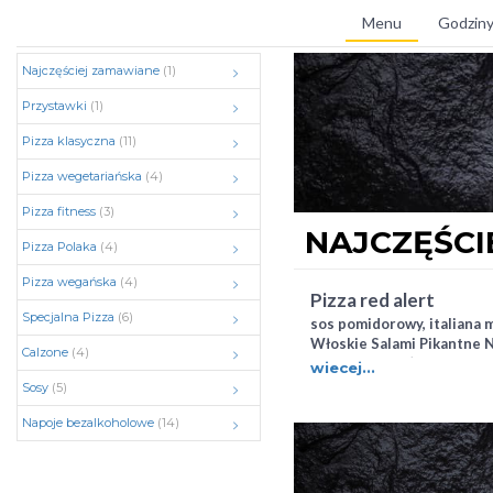
Menu
Godziny
Najczęściej zamawiane
(1)
Przystawki
(1)
Pizza klasyczna
(11)
Pizza wegetariańska
(4)
Pizza fitness
(3)
NAJCZĘŚCI
Pizza Polaka
(4)
Pizza wegańska
(4)
pizza red alert
Specjalna Pizza
(6)
sos pomidorowy, italiana m
Włoskie Salami Pikantne N
Calzone
(4)
cebula, n'duja (bardzo ost
wiecej...
kiełbasa)
Sosy
(5)
Napoje bezalkoholowe
(14)