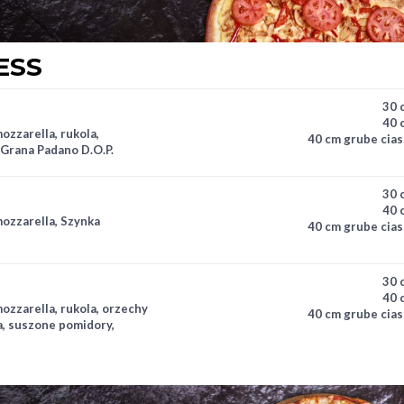
ESS
30 
40 
ozzarella, rukola,
40 cm grube cias
 Grana Padano D.O.P.
30 
40 
mozzarella, Szynka
40 cm grube cias
30 
40 
ozzarella, rukola, orzechy
40 cm grube cias
a, suszone pomidory,