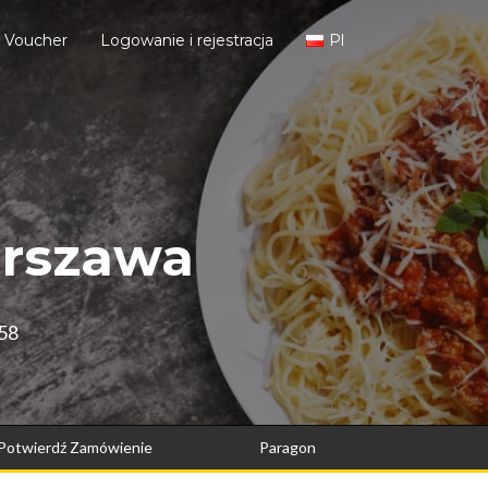
j Voucher
Logowanie i rejestracja
Pl
arszawa
758
Potwierdź Zamówienie
Paragon