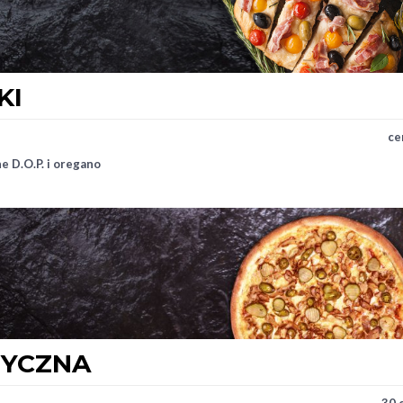
KI
ce
ne D.O.P. i oregano
SYCZNA
30 