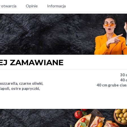
 otwarcia
Opinie
Informacja
EJ ZAMAWIANE
30 
40 
ozzarella, czarne oliwki,
40 cm grube cias
apoli, ostre papryczki,
ra kalabryjska, miękka