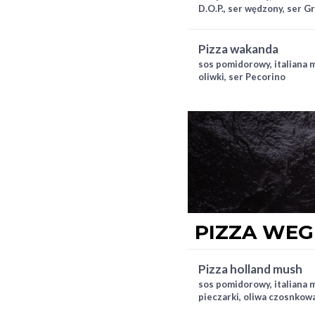
D.O.P., ser wędzony, ser 
pizza wakanda
sos pomidorowy, italiana m
oliwki, ser Pecorino
PIZZA WEG
pizza holland mush
sos pomidorowy, italiana 
pieczarki, oliwa czosnkow