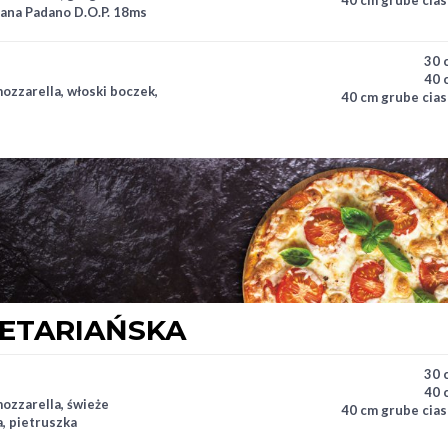
Grana Padano D.O.P. 18ms
30 
40 
ozzarella, włoski boczek,
40 cm grube cias
ETARIAŃSKA
30 
40 
mozzarella, świeże
40 cm grube cias
a, pietruszka