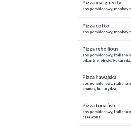
pizza margherita
sos pomidorowy, monkey 
pizza cotto
sos pomidorowy, monkey m
pizza rebellious
sos pomidorowy, italiana m
pikantne, oliwki, kukuryd
pizza hawajska
sos pomidorowy, italiana m
ananas, kukurydza
pizza tuna fish
sos pomidorowy, italiana m
czerwona