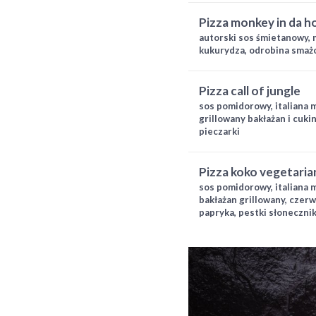
pizza monkey in da 
autorski sos śmietanowy, m
kukurydza, odrobina smażo
pizza call of jungle
sos pomidorowy, italiana 
grillowany bakłażan i cukin
pieczarki
pizza koko vegetaria
sos pomidorowy, italiana m
bakłażan grillowany, czerw
papryka, pestki słonecznik