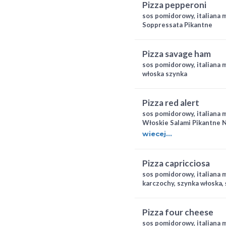
pizza pepperoni
sos pomidorowy, italiana m
Soppressata Pikantne
pizza savage ham
sos pomidorowy, italiana m
włoska szynka
pizza red alert
sos pomidorowy, italiana m
Włoskie Salami Pikantne N
cebula, n'duja (bardzo ost
wiecej...
kiełbasa)
pizza capricciosa
sos pomidorowy, italiana m
karczochy, szynka włoska, 
pizza four cheese
sos pomidorowy, italiana 