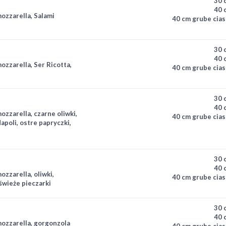
30 
40 
ozzarella, Salami
40 cm grube cias
30 
40 
ozzarella, Ser Ricotta,
40 cm grube cias
30 
40 
ozzarella, czarne oliwki,
40 cm grube cias
apoli, ostre papryczki,
ra kalabryjska, miękka
30 
40 
ozzarella, oliwki,
40 cm grube cias
świeże pieczarki
30 
40 
mozzarella, gorgonzola
40 cm grube cias