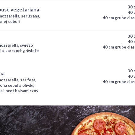
30 
house vegetariana
40 
ozzarella, ser grana,
40 cm grube cias
nej cebuli
30 
40 
mozzarella, świeżo
40 cm grube cias
ia, karczochy, świeże
30 
na
40 
ozzarella, ser feta,
40 cm grube cias
ona cebula, oliwki,
a i ocet balsamiczny