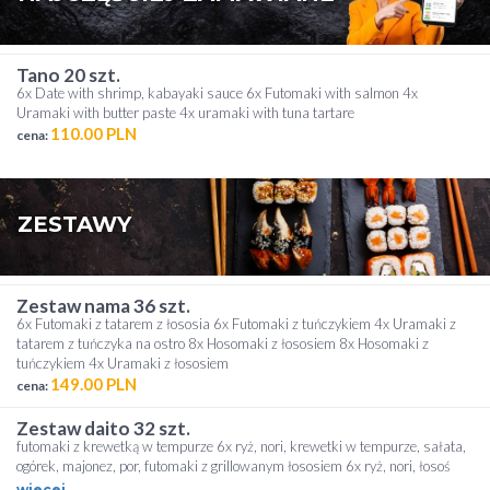
tano 20 szt.
6x Date with shrimp, kabayaki sauce 6x Futomaki with salmon 4x
Uramaki with butter paste 4x uramaki with tuna tartare
110.00 PLN
cena:
ZESTAWY
zestaw nama 36 szt.
6x Futomaki z tatarem z łososia 6x Futomaki z tuńczykiem 4x Uramaki z
tatarem z tuńczyka na ostro 8x Hosomaki z łososiem 8x Hosomaki z
tuńczykiem 4x Uramaki z łososiem
149.00 PLN
cena:
zestaw daito 32 szt.
futomaki z krewetką w tempurze 6x ryż, nori, krewetki w tempurze, sałata,
ogórek, majonez, por, futomaki z grillowanym łososiem 6x ryż, nori, łosoś
grillowany, sałata, ogórek, kampyo, kabayaki, biały sezam, tempura roll z
wiecej...