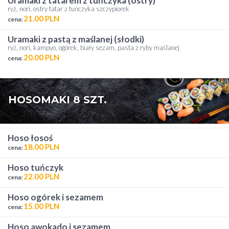
uramaki z tatarem z tuńczyka (ostry)
ryż, nori, ostry tatar z tuńczyka szczypiorek
21.00 PLN
cena:
uramaki z pastą z maślanej (słodki)
ryż, nori, kampyo, ogórek, biały sezam, pasta z ryby maślanej
20.00 PLN
cena:
HOSOMAKI 8 SZT.
hoso łosoś
18.00 PLN
cena:
hoso tuńczyk
22.00 PLN
cena:
hoso ogórek i sezamem
15.00 PLN
cena:
hoso awokado i sezamem