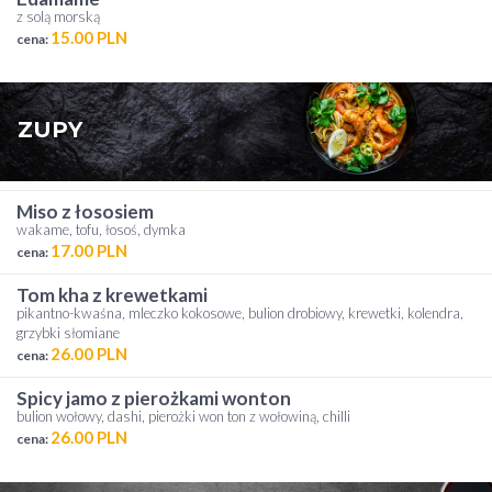
z solą morską
15.00 PLN
cena:
ZUPY
miso z łososiem
wakame, tofu, łosoś, dymka
17.00 PLN
cena:
tom kha z krewetkami
pikantno-kwaśna, mleczko kokosowe, bulion drobiowy, krewetki, kolendra,
grzybki słomiane
26.00 PLN
cena:
spicy jamo z pierożkami wonton
bulion wołowy, dashi, pierożki won ton z wołowiną, chilli
26.00 PLN
cena: