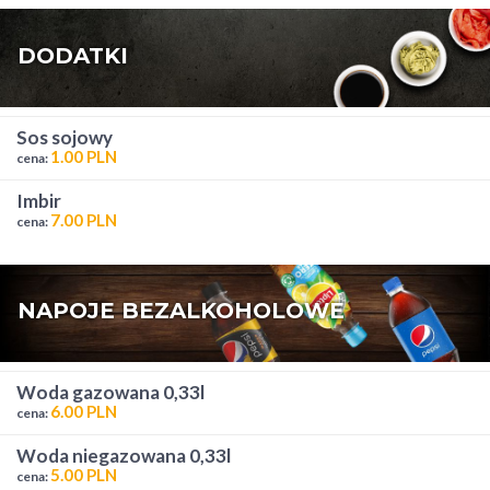
DODATKI
sos sojowy
1.00 PLN
cena:
imbir
7.00 PLN
cena:
NAPOJE BEZALKOHOLOWE
woda gazowana 0,33l
6.00 PLN
cena:
woda niegazowana 0,33l
5.00 PLN
cena: