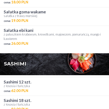
18.00 PLN
cena:
sałatka goma wakame
sałatka z trawy morskiej
19.00 PLN
cena:
sałatka ebi kani
z paluszkiem krabowym, krewetkami, majonezem, pomarańczą, mango i
kawiorem
26.00 PLN
cena:
SASHIMI
sashimi 12 szt.
z łososia i tuńczyka
62.00 PLN
cena:
sashimi 18 szt.
z łososia i tuńczyka
82.00 PLN