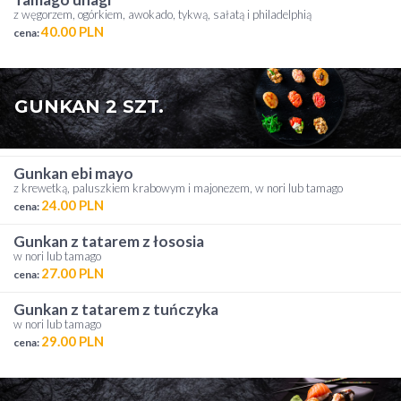
z węgorzem, ogórkiem, awokado, tykwą, sałatą i philadelphią
40.00 PLN
cena:
GUNKAN 2 SZT.
gunkan ebi mayo
z krewetką, paluszkiem krabowym i majonezem, w nori lub tamago
24.00 PLN
cena:
gunkan z tatarem z łososia
w nori lub tamago
27.00 PLN
cena:
gunkan z tatarem z tuńczyka
w nori lub tamago
29.00 PLN
cena: