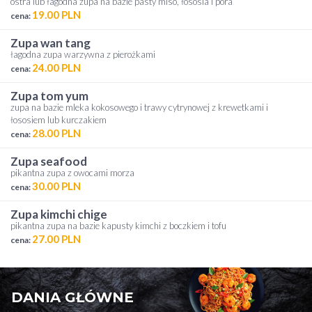
ostra lub łagodna zupa na bazie pasty miso, łososia i pora
19.00 PLN
cena:
zupa wan tang
łagodna zupa warzywna z pierożkami
24.00 PLN
cena:
zupa tom yum
zupa na bazie mleka kokosowego i trawy cytrynowej z krewetkami i
łososiem lub kurczakiem
28.00 PLN
cena:
zupa seafood
pikantna zupa z owocami morza
30.00 PLN
cena:
zupa kimchi chige
pikantna zupa na bazie kapusty kimchi z boczkiem i tofu
27.00 PLN
cena:
DANIA GŁÓWNE