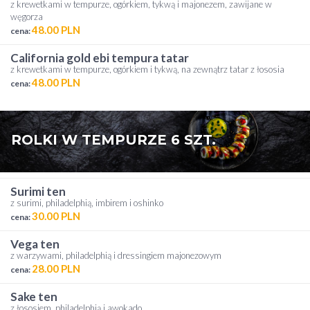
z krewetkami w tempurze, ogórkiem, tykwą i majonezem, zawijane w
węgorza
48.00 PLN
cena:
california gold ebi tempura tatar
z krewetkami w tempurze, ogórkiem i tykwą, na zewnątrz tatar z łososia
48.00 PLN
cena:
ROLKI W TEMPURZE 6 SZT.
surimi ten
z surimi, philadelphią, imbirem i oshinko
30.00 PLN
cena:
vega ten
z warzywami, philadelphią i dressingiem majonezowym
28.00 PLN
cena:
sake ten
z łososiem, philadelphią i awokado