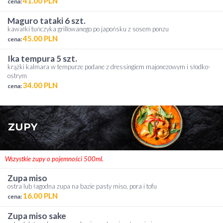
41.00 PLN
cena:
maguro tataki 6 szt.
kawałki tuńczyka grillowanego po japońsku z sosem ponzu
45.00 PLN
cena:
ika tempura 5 szt.
krążki kalmara w tempurze podane z dressingiem majonezowym i słodko-
ostrym
34.00 PLN
cena:
ZUPY
Wszystkie zupy o pojemności 500ml.
zupa miso
ostra lub łagodna zupa na bazie pasty miso, pora i tofu
16.00 PLN
cena:
zupa miso sake