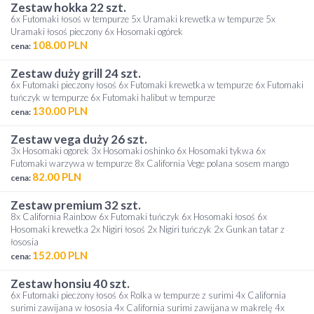
zestaw hokka 22 szt.
6x Futomaki łosoś w tempurze 5x Uramaki krewetka w tempurze 5x
Uramaki łosoś pieczony 6x Hosomaki ogórek
108.00 PLN
cena:
zestaw duży grill 24 szt.
6x Futomaki pieczony łosoś 6x Futomaki krewetka w tempurze 6x Futomaki
tuńczyk w tempurze 6x Futomaki halibut w tempurze
130.00 PLN
cena:
zestaw vega duży 26 szt.
3x Hosomaki ogorek 3x Hosomaki oshinko 6x Hosomaki tykwa 6x
Futomaki warzywa w tempurze 8x California Vege polana sosem mango
82.00 PLN
cena:
zestaw premium 32 szt.
8x California Rainbow 6x Futomaki tuńczyk 6x Hosomaki łosoś 6x
Hosomaki krewetka 2x Nigiri łosoś 2x Nigiri tuńczyk 2x Gunkan tatar z
łososia
152.00 PLN
cena:
zestaw honsiu 40 szt.
6x Futomaki pieczony łosoś 6x Rolka w tempurze z surimi 4x California
surimi zawijana w łososia 4x California surimi zawijana w makrelę 4x