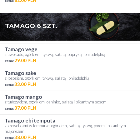
cena:
TAMAGO 6 SZT.
tamago vege
z awokado, ogórkiem, tykwą, sałatą, papryką i philadelphią
29.00 PLN
cena:
tamago sake
z łososiem, ogórkiem, tykwą, sałatą i philadelphią
33.00 PLN
cena:
tamago mango
z tuńczykiem, ogórkiem, oshinko, sałatą i pikantnym sosem
37.00 PLN
cena:
tamago ebi temputa
z krewetkami w tempurze, ogórkiem, sałatą, tykwą, porem i pikantnym
majonezem
38.00 PLN
cena: