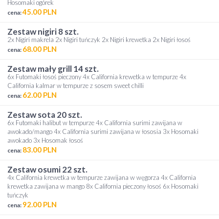
Hosomaki ogórek
45.00 PLN
cena:
zestaw nigiri 8 szt.
2x Nigiri makrela 2x Nigiri tuńczyk 2x Nigiri krewetka 2x Nigiri łosoś
68.00 PLN
cena:
zestaw mały grill 14 szt.
6x Futomaki łosoś pieczony 4x California krewetka w tempurze 4x
California kalmar w tempurze z sosem sweet chilli
62.00 PLN
cena:
zestaw sota 20 szt.
6x Futomaki halibut w tempurze 4x California surimi zawijana w
awokado/mango 4x California surimi zawijana w łososia 3x Hosomaki
awokado 3x Hosomak łosoś
83.00 PLN
cena:
zestaw osumi 22 szt.
4x California krewetka w tempurze zawijana w węgorza 4x California
krewetka zawijana w mango 8x California pieczony łosoś 6x Hosomaki
tuńczyk
92.00 PLN
cena: