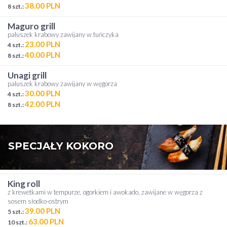
38.00 PLN
8 szt.:
maguro grill
paluszek krabowy zawijany w tuńczyka
23.00 PLN
4 szt.:
40.00 PLN
8 szt.:
unagi grill
paluszek krabowy zawijany w węgorza
30.00 PLN
4 szt.:
42.00 PLN
8 szt.:
SPECJAŁY KOKORO
king roll
z krewetkami w tempurze, ogorkiem i awokado, zawijane w węgorza z
sosem słodko-ostrym
39.00 PLN
5 szt.:
63.00 PLN
10 szt.: