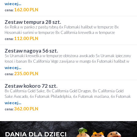
California kalmar w tempurze 4x California krewetka 6x Hosomaki
wiecej...
pieczony łosoś 3x Hosomaki oshinko 3x Hoosmaki ogórek
162.00 PLN
cena:
zestaw tempura 28 szt.
6x Rolka w panko z pastą rybną 6x Futomaki halibut w tempurze 8x
Hosomaki surimi w tempurze 8x California krewetka w tempurze
112.00 PLN
cena:
zestaw nagoya 56 szt.
5x Uramaki krewetka w tempurze obłożona awokado 5x Uramak ipieczony
łosoś i banan 8x California Vege zawijana w mango 6x Futomaki halibut w
tempurze 6x Futomaki łosoś 6x Tamago krewetka w tempurze 8x Hosomaki
wiecej...
tykwa w tempurze 6x Hosomaki oshinko 6x Hosomaki pieczony łosoś
235.00 PLN
cena:
zestaw kokoro 72 szt.
8x California Gold Sake, 8x California Gold Dragon, 8x California Gold
Sake Avocado, 6x Futomak Philadelphia, 6x Futomak maślana, 6x Futomak
warzywa, 6x Futomak Ebi Tempura, 6x Futomak Sake Grill, 6x Rolka w
wiecej...
tempurze z łososiem, 6x Hosomak ogórek, 6x Hosomak krewetka, 2x Nigiri
362.00 PLN
cena:
łosoś, 2x Nigiri tuńczyk, 2 x Gunkan tatar z łososia
DANIA DLA DZIECI