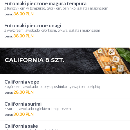
futomaki pieczone magura tempura
z tuńczykiem w tempurze, ogórkiem, oshinko, sałatą i majonezem
36.00 PLN
cena:
futomaki pieczone unagi
z węgorzem, awokado, ogórkiem, tykwą, sałatą i majonezem
38.00 PLN
cena:
CALIFORNIA 8 SZT.
california vege
z ogórkiem, awokado, papryką, oshinko, tykwą i philadelphią
28.00 PLN
cena:
california surimi
z surimi, awokado, ogórkiem i majonezem
30.00 PLN
cena:
california sake