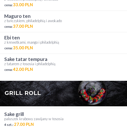
33.00 PLN
cena:
maguro ten
z tuńczykiem, philadelphią i awokado
37.00 PLN
cena:
ebi ten
z krewetkami, mango i philadelphią
35.00 PLN
cena:
sake tatar tempura
z tatarem z łososia i philadelphią
42.00 PLN
cena:
GRILL ROLL
sake grill
paluszek krabowy zawijany w łososia
27.00 PLN
4 szt.: