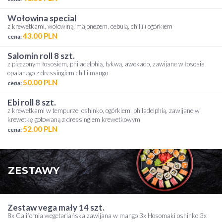
wołowina special
z krewetkami, wołowiną, majonezem, cebulą, chilli i ogórkiem
43.00 PLN
cena:
salomin roll 8 szt.
z pieczonym łososiem, philadelphią, tykwą, awokado, zawijane w łososia
opalanego z dressingiem chilli mango
50.00 PLN
cena:
ebi roll 8 szt.
z krewetkami w tempurze, oshinko, ogórkiem, philadelphią, zawijane w
krewetkę gotowaną z dressingiem krewetkowym
52.00 PLN
cena:
ZESTAWY
zestaw vega mały 14 szt.
8x California wegetariańska zawijana w mango 3x Hosomaki oshinko 3x