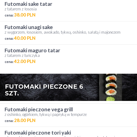
futomaki sake tatar
z tatarem z łososia
38.00 PLN
cena:
futomaki unagi sake
z węgorzem, łososiem, awokado, tykwą, oshinko, sałatą i majonezem
40.00 PLN
cena:
futomaki maguro tatar
z tatarem z tuńczyka
42.00 PLN
cena:
FUTOMAKI PIECZONE 6
SZT.
futomaki pieczone vega grill
z oshinko, ogórkiem, tykwą i papryką w tempurze
28.00 PLN
cena:
futomaki pieczone tori yaki