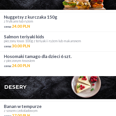
nuggetsy z kurczaka 150g
z frytkami lub ryżem
24.00 PLN
cena:
salmon teriyaki kids
pieczony łosoś 100g z teriyaki i ryżem lub makaronem
30.00 PLN
cena:
hosomaki tamago dla dzieci 6 szt.
z pieczonym łososiem
24.00 PLN
cena:
DESERY
banan w tempurze
z sosem czekoladowym
27.00 PLN
cena: