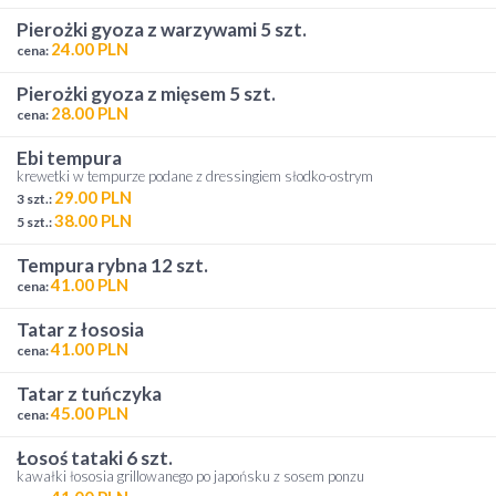
pierożki gyoza z warzywami 5 szt.
24.00 PLN
cena:
pierożki gyoza z mięsem 5 szt.
28.00 PLN
cena:
ebi tempura
krewetki w tempurze podane z dressingiem słodko-ostrym
29.00 PLN
3 szt.:
38.00 PLN
5 szt.:
tempura rybna 12 szt.
41.00 PLN
cena:
tatar z łososia
41.00 PLN
cena:
tatar z tuńczyka
45.00 PLN
cena:
łosoś tataki 6 szt.
kawałki łososia grillowanego po japońsku z sosem ponzu