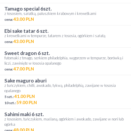
tamago special 6szt.
z łososiem, sałatką, paluszkiem krabowym i krewetkami
43.00 PLN
cena:
ebi sake tatar 6 szt.
z krewetkami w tempurze, tatarem z łososia, ogórkiem i sałatą
43.00 PLN
cena:
sweet dragon 6 szt.
futomaki z tmago, serkiem philadelphia, węgorzem w tempurze, borówką i
liczi, zawinięte w łososia opalanego
47.00 PLN
cena:
sake maguro aburi
z tuńczykiem, chilli, awokado, tykwą, philadelphią, zawijane w łososia
opalanego
41.00 PLN
5 szt.:
59.00 PLN
10 szt.:
sahimi maki 6 szt.
z łososiem, tuńczykiem, maślaną, ogórkiem i awokado, zawijane w nori lub
ogórka
48.00 PLN
cena: