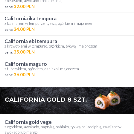
z łososiem, awokado i philadelphią
32.00 PLN
cena:
california ika tempura
z kalmarem w tempurze, tykwą, ogórkiem i majonezem
34.00 PLN
cena:
california ebi tempura
z krewetkami w tempurze, ogórkiem, tykwą i majonezem
35.00 PLN
cena:
california maguro
z tuńczykiem, ogórkiem, oshinko i majonezem
36.00 PLN
cena:
CALIFORNIA GOLD 8 SZT.
california gold vege
z ogórkiem, awokado, papryką, oshinko, tykwą philadelphią, zawijane w
awokado lub mango