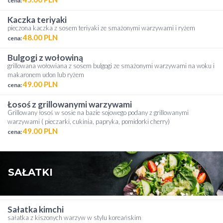
cena:
kaczka teriyaki
pieczona kaczka z sosem teriyaki ze smażonymi warzywami i ryżem
48.00 PLN
cena:
bulgogi z wołowiną
grillowana wołowiana z sosem bulgogi ze smażonymi warzywami na woku i
makaronem udon lub ryżem
49.00 PLN
cena:
łosoś z grillowanymi warzywami
Grillowany łosoś w sosie na bazie sojowego podany z grillowanymi
warzywami ( pieczarki, cukinia, papryka, pomidorki cherry)
49.00 PLN
cena:
SAŁATKI
sałatka kimchi
sałatka z kiszonych warzyw w stylu koreańskim