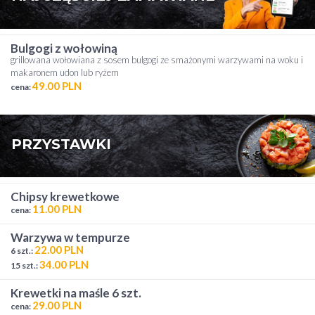
bulgogi z wołowiną
grillowana wołowiana z sosem bulgogi ze smażonymi warzywami na woku i
makaronem udon lub ryżem
49.00 PLN
cena:
PRZYSTAWKI
chipsy krewetkowe
11.00 PLN
cena:
warzywa w tempurze
22.00 PLN
6 szt.:
34.00 PLN
15 szt.:
krewetki na maśle 6 szt.
29.00 PLN
cena: