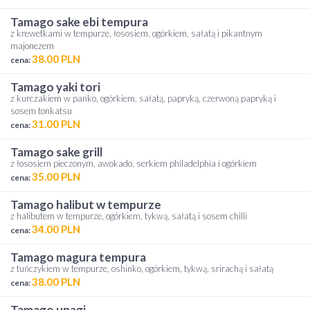
tamago sake ebi tempura
z krewetkami w tempurze, łososiem, ogórkiem, sałatą i pikantnym
majonezem
38.00 PLN
cena:
tamago yaki tori
z kurczakiem w panko, ogórkiem, sałatą, papryką, czerwoną papryką i
sosem tonkatsu
31.00 PLN
cena:
tamago sake grill
z łososiem pieczonym, awokado, serkiem philadelphia i ogórkiem
35.00 PLN
cena:
tamago halibut w tempurze
z halibutem w tempurze, ogórkiem, tykwą, sałatą i sosem chilli
34.00 PLN
cena:
tamago magura tempura
z tuńczykiem w tempurze, oshinko, ogórkiem, tykwą, srirachą i sałatą
38.00 PLN
cena:
tamago unagi