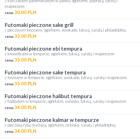
z kurczakiem panierowanym w panko, ogórkiem, papryką, tykwą i
majonezem
30.00 PLN
cena:
futomaki pieczone sake grill
z pieczonym łososiem, ogórkiem, awokado, tykwą, sałatą i philadelphią
32.00 PLN
cena:
futomaki pieczone ebi tempura
z krewetkami w tempurze, ogórkiem, tykwą, sałatą i majonezem
35.00 PLN
cena:
futomaki pieczone sake tempura
z łososiem w tempurze, ogórkiem, awokado, tykwą, sałatą i majonezem
35.00 PLN
cena:
futomaki pieczone halibut tempura
z halibutem w tempurze, ogórkiem, oshinko, tykwą, sałatą i majonezem
34.00 PLN
cena:
futomaki pieczone kalmar w tempurze
z pieczoną rybą maślaną, ogórkiem, oshinko, sałatą i philadelphią
34.00 PLN
cena: