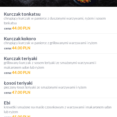
kurczak tonkatsu
chrupiący kurczak w panierce z duszonymi warzywami, ryżem i sosem
tonkatsu
44.00 PLN
cena:
kurczak kokoro
chrupiący kurczak w panierce z grillowanymi warzywami i ryżem
44.00 PLN
cena:
kurczak teriyaki
grillowany kurczak z sosem teriyaki ze smażonymi warzywami i
makaronem udon lub ryżem
44.00 PLN
cena:
łosoś teriyaki
pieczony łosoś teriyaki ze smażonymi warzywami i ryżem
47.00 PLN
cena:
ebi
krewetki smażone na maśle czosnkowym z warzywami i makaronem udon
lub ryżem
45.00 PLN