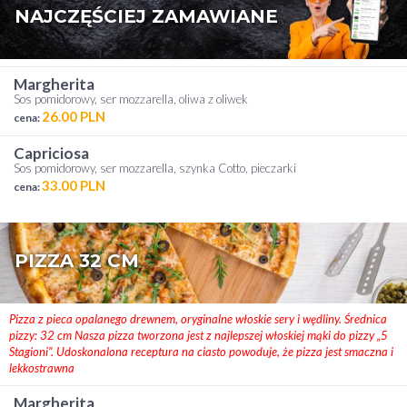
NAJCZĘŚCIEJ ZAMAWIANE
margherita
Sos pomidorowy, ser mozzarella, oliwa z oliwek
26.00 PLN
cena:
capriciosa
Sos pomidorowy, ser mozzarella, szynka Cotto, pieczarki
33.00 PLN
cena:
PIZZA 32 CM
Pizza z pieca opalanego drewnem, oryginalne włoskie sery i wędliny. Średnica
pizzy: 32 cm Nasza pizza tworzona jest z najlepszej włoskiej mąki do pizzy „5
Stagioni”. Udoskonalona receptura na ciasto powoduje, że pizza jest smaczna i
lekkostrawna
margherita