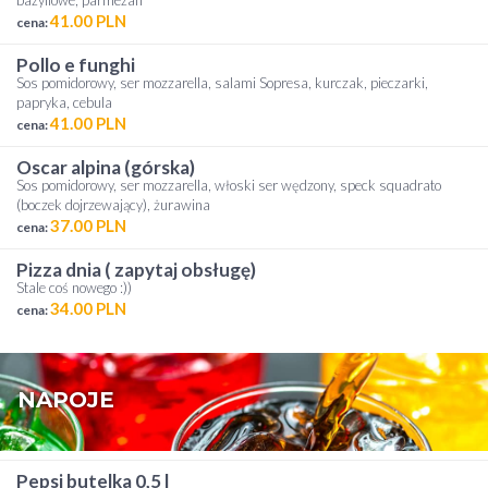
bazyliowe, parmezan
41.00 PLN
cena:
pollo e funghi
Sos pomidorowy, ser mozzarella, salami Sopresa, kurczak, pieczarki,
papryka, cebula
41.00 PLN
cena:
oscar alpina (górska)
Sos pomidorowy, ser mozzarella, włoski ser wędzony, speck squadrato
(boczek dojrzewający), żurawina
37.00 PLN
cena:
pizza dnia ( zapytaj obsługę)
Stale coś nowego :))
34.00 PLN
cena:
NAPOJE
pepsi butelka 0,5 l