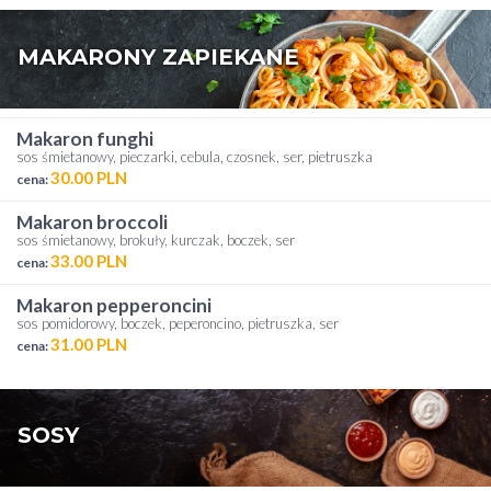
MAKARONY ZAPIEKANE
makaron funghi
sos śmietanowy, pieczarki, cebula, czosnek, ser, pietruszka
30.00 PLN
cena:
makaron broccoli
sos śmietanowy, brokuły, kurczak, boczek, ser
33.00 PLN
cena:
makaron pepperoncini
sos pomidorowy, boczek, peperoncino, pietruszka, ser
31.00 PLN
cena:
SOSY