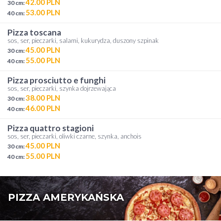
42.00 PLN
30 cm:
53.00 PLN
40 cm:
pizza toscana
sos, ser, pieczarki, salami, kukurydza, duszony szpinak
45.00 PLN
30 cm:
55.00 PLN
40 cm:
pizza prosciutto e funghi
sos, ser, pieczarki, szynka dojrzewająca
38.00 PLN
30 cm:
46.00 PLN
40 cm:
pizza quattro stagioni
sos, ser, pieczarki, oliwki czarne, szynka, anchois
45.00 PLN
30 cm:
55.00 PLN
40 cm:
PIZZA AMERYKAŃSKA