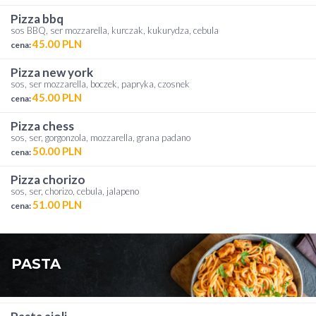
pizza bbq
sos BBQ, ser mozzarella, kurczak, kukurydza, cebula
45.00 PLN
cena:
pizza new york
sos, ser mozzarella, boczek, papryka, czosnek
45.00 PLN
cena:
pizza chess
sos, ser, gorgonzola, mozzarella, grana padano
50.00 PLN
cena:
pizza chorizo
sos, ser, chorizo, cebula, jalapeno
51.00 PLN
cena:
PASTA