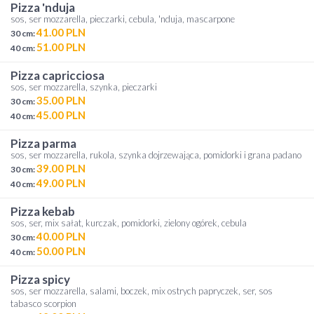
pizza 'nduja
sos, ser mozzarella, pieczarki, cebula, 'nduja, mascarpone
41.00 PLN
30 cm:
51.00 PLN
40 cm:
pizza capricciosa
sos, ser mozzarella, szynka, pieczarki
35.00 PLN
30 cm:
45.00 PLN
40 cm:
pizza parma
sos, ser mozzarella, rukola, szynka dojrzewająca, pomidorki i grana padano
39.00 PLN
30 cm:
49.00 PLN
40 cm:
pizza kebab
sos, ser, mix sałat, kurczak, pomidorki, zielony ogórek, cebula
40.00 PLN
30 cm:
50.00 PLN
40 cm:
pizza spicy
sos, ser mozzarella, salami, boczek, mix ostrych papryczek, ser, sos
tabasco scorpion