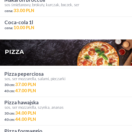
sos śmietanowy, brokuły, kurczak, boczek, ser
33.00 PLN
cena:
coca-cola 1l
10.00 PLN
cena:
PIZZA
pizza peperciosa
sos, ser mozzarella, salami, pieczarki
37.00 PLN
30 cm:
47.00 PLN
40 cm:
pizza hawajska
sos, ser mozzarella, szynka, ananas
34.00 PLN
30 cm:
44.00 PLN
40 cm:
pizza formaggio