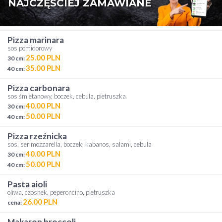
NAJCZĘŚCIEJ ZAMAWIANE
pizza marinara
sos pomidorowy
25.00 PLN
30 cm:
35.00 PLN
40 cm:
pizza carbonara
sos śmietanowy, boczek, cebula, pietruszka
40.00 PLN
30 cm:
50.00 PLN
40 cm:
pizza rzeźnicka
sos, ser mozzarella, boczek, kabanos, salami, cebula
40.00 PLN
30 cm:
50.00 PLN
40 cm:
pasta aioli
oliwa, czosnek, peperoncino, pietruszka
26.00 PLN
cena:
makaron broccoli